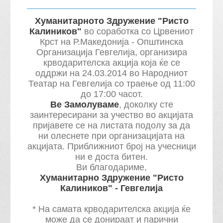
Хуманитарното Здружение "Ристо
Калиников"
во соработка со Црвениот
Крст на Р.Македонија - Општинска
Организација Гевгелија, организира
крводарителска акција која ќе се
оддржи на 24.03.2014 во Народниот
Театар на Гевгелија со траење од 11:00
до 17:00 часот.
Ве Замолуваме
, доколку сте
заинтересирани за учество во акцијата
пријавете се на листата подолу за да
ни олеснете при организацијата на
акцијата. Приближниот број на учесници
ни е доста битен.
Ви благодариме,
Хуманитарно Здружение "Ристо
Калиников" - Гевгелија
* На самата крводарителска акција ќе
може да се донираат и парични